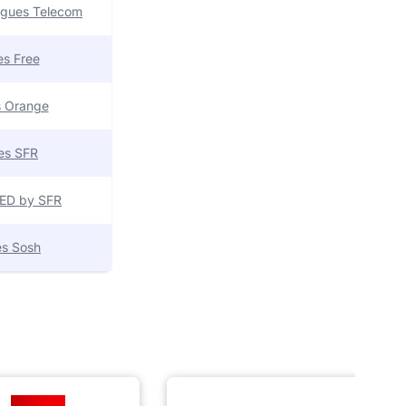
uygues Telecom
res Free
es Orange
res SFR
 RED by SFR
res Sosh