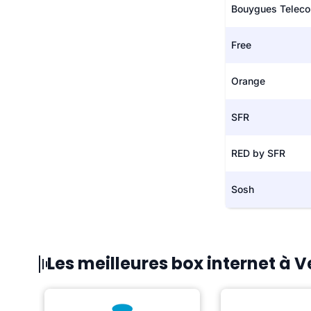
Bouygues Telec
Free
Orange
SFR
RED by SFR
Sosh
Les meilleures box internet à V