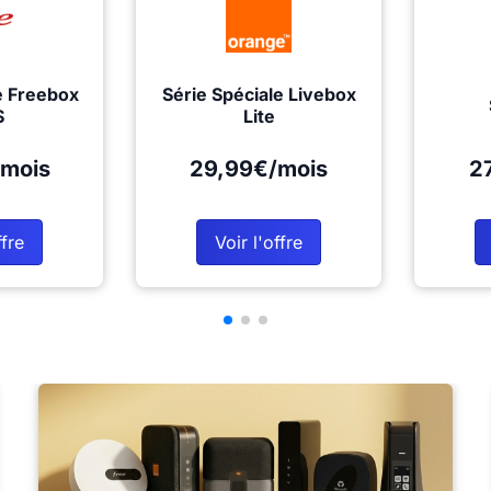
e Freebox
Série Spéciale Livebox
S
Lite
mois
29,99€/mois
2
ffre
Voir l'offre