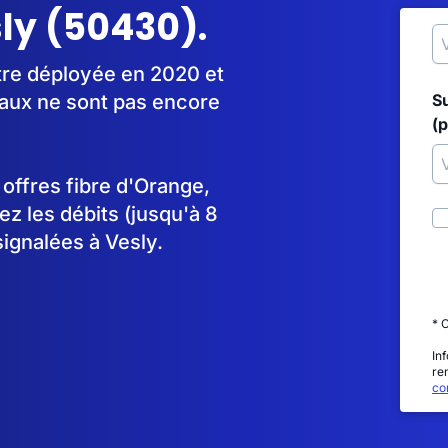
sly (50430).
tre déployée en 2020 et
aux ne sont pas encore
S
(p
s offres fibre d'Orange,
 les débits (jusqu'à 8
signalées à Vesly.
* 
In
re
con