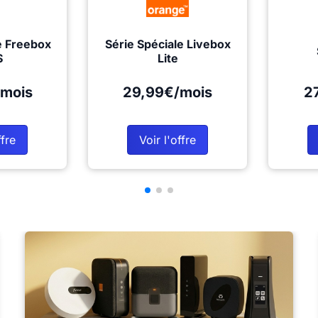
e Freebox
Série Spéciale Livebox
S
Lite
mois
29,99€/mois
2
ffre
Voir l'offre