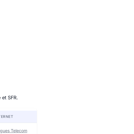
 et SFR.
TERNET
uygues Telecom