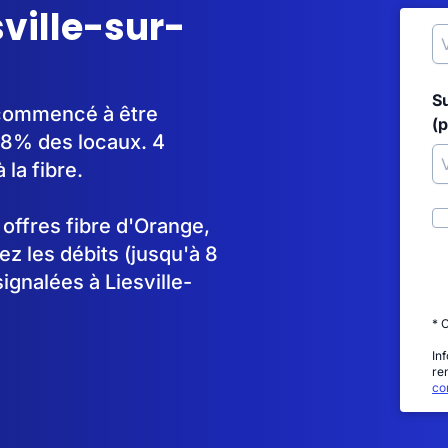
sville-sur-
S
a commencé à être
(p
8% des locaux. 4
la fibre.
s offres fibre d'Orange,
 les débits (jusqu'à 8
ignalées à Liesville-
* 
In
re
con