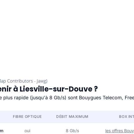
nir à Liesville-sur-Douve ?
 le plus rapide (jusqu'à 8 Gb/s) sont Bouygues Telecom, Free
FIBRE OPTIQUE
DÉBIT MAXIMUM
BOX IN
om
oui
8 Gb/s
les offres Bo