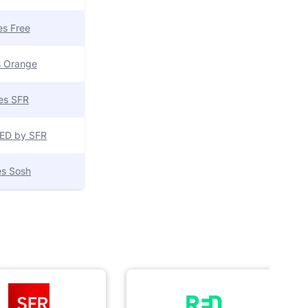
res Free
es Orange
res SFR
 RED by SFR
res Sosh