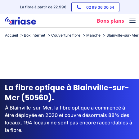
La fibre à partir de 22,99€
02 99 36 30 54
Bons plans
Accueil
Box internet
Couverture fibre
Manche
Blainville-sur-Mer
Box internet
Forfaits mobile
Téléphones
Streaming
La fibre optique à Blainville-sur-
Mer (50560).
À Blainville-sur-Mer, la fibre optique a commencé à
être déployée en 2020 et couvre désormais 88% des
locaux. 194 locaux ne sont pas encore raccordables à
la fibre.