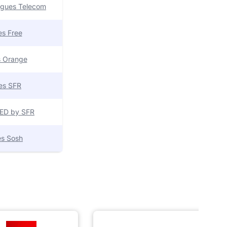
uygues Telecom
res Free
es Orange
res SFR
 RED by SFR
res Sosh