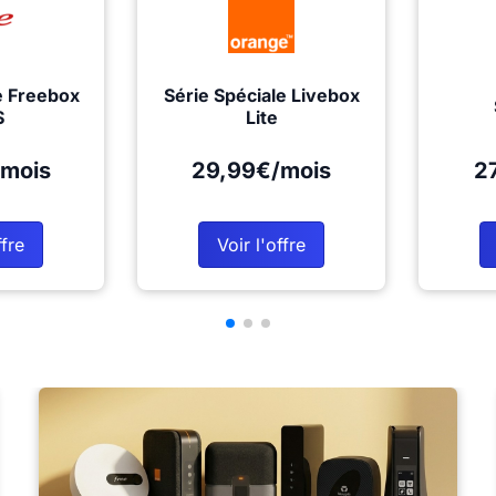
e Freebox
Série Spéciale Livebox
S
Lite
mois
29,99€/mois
2
ffre
Voir l'offre