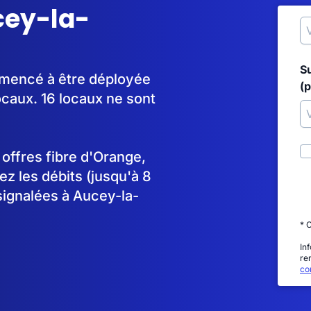
cey-la-
S
ommencé à être déployée
(p
caux. 16 locaux ne sont
s offres fibre d'Orange,
 les débits (jusqu'à 8
signalées à Aucey-la-
* 
In
re
con