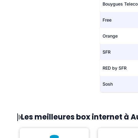
Bouygues Telec
Free
Orange
SFR
RED by SFR
Sosh
Les meilleures box internet à 