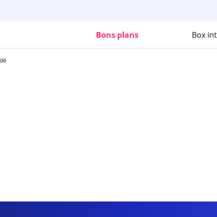
Bons plans
Box in
dé