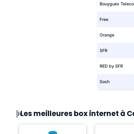
Bouygues Telec
Free
Orange
SFR
RED by SFR
Sosh
Les meilleures box internet à 