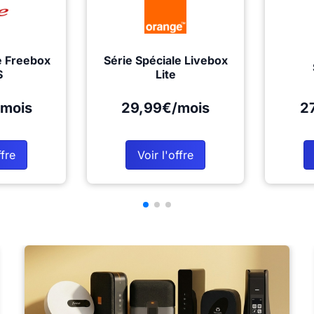
e Freebox
Série Spéciale Livebox
S
Lite
mois
29,99€/mois
2
ffre
Voir l'offre