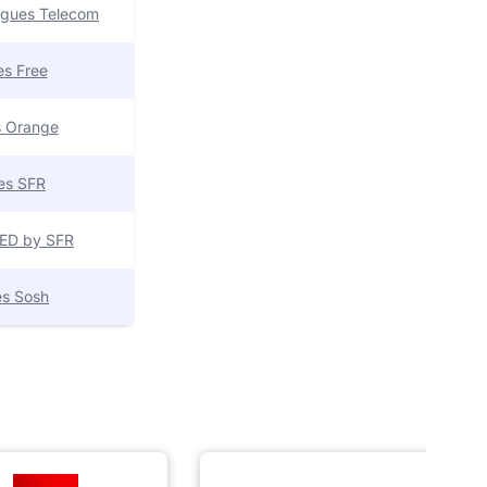
uygues Telecom
res Free
es Orange
res SFR
 RED by SFR
res Sosh