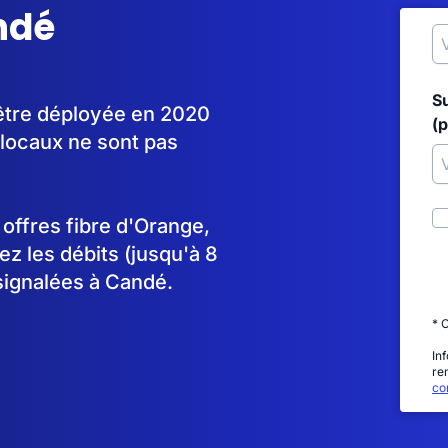
ndé
S
être déployée en 2020
(p
locaux ne sont pas
s offres fibre d'Orange,
 les débits (jusqu'à 8
signalées à Candé.
* 
In
re
con