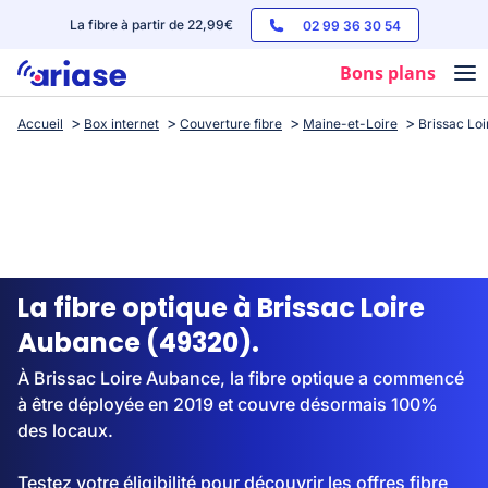
La fibre à partir de 22,99€
02 99 36 30 54
Bons plans
Accueil
Box internet
Couverture fibre
Maine-et-Loire
Brissac Lo
Box internet
Forfaits mobile
Téléphones
Streaming
La fibre optique à Brissac Loire
Aubance (49320).
À Brissac Loire Aubance, la fibre optique a commencé
à être déployée en 2019 et couvre désormais 100%
des locaux.
Testez votre éligibilité pour découvrir les offres fibre