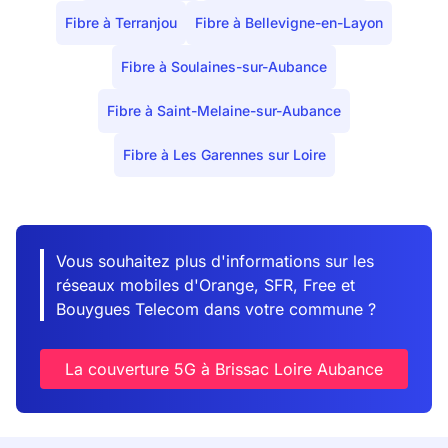
Fibre à Terranjou
Fibre à Bellevigne-en-Layon
Fibre à Soulaines-sur-Aubance
Fibre à Saint-Melaine-sur-Aubance
Fibre à Les Garennes sur Loire
Vous souhaitez plus d'informations sur les
réseaux mobiles d'Orange, SFR, Free et
Bouygues Telecom dans votre commune ?
La couverture 5G à Brissac Loire Aubance