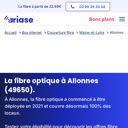
La fibre à partir de 22,99€
02 99 36 30 54
Bons plans
Accueil
Box internet
Couverture fibre
Maine-et-Loire
Allonnes
Box internet
Forfaits mobile
Téléphones
Streaming
La fibre optique à Allonnes
(49650).
À Allonnes, la fibre optique a commencé à être
déployée en 2021 et couvre désormais 100% des
locaux.
Testez votre éligibilité pour découvrir les offres fibre