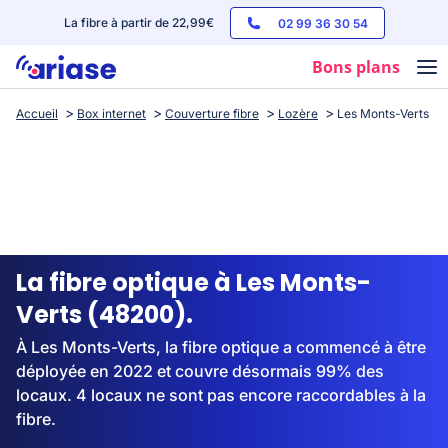
La fibre à partir de 22,99€
02 99 36 30 54
Bons plans
Accueil
Box internet
Couverture fibre
Lozère
Les Monts-Verts
Box internet
Forfaits mobile
Téléphones
Streaming
La fibre optique à Les Monts-
Verts (48200).
À Les Monts-Verts, la fibre optique a commencé à être
déployée en 2022 et couvre désormais 99% des
locaux. 4 locaux ne sont pas encore raccordables à la
fibre.