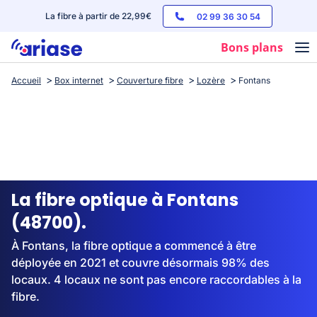
La fibre à partir de 22,99€
02 99 36 30 54
Bons plans
Accueil
Box internet
Couverture fibre
Lozère
Fontans
Box internet
Forfaits mobile
Téléphones
Streaming
La fibre optique à Fontans
(48700).
À Fontans, la fibre optique a commencé à être
déployée en 2021 et couvre désormais 98% des
locaux. 4 locaux ne sont pas encore raccordables à la
fibre.