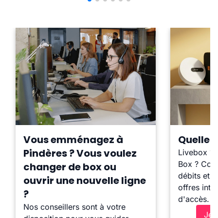
Vous emménagez à
Quelle b
Pindères ? Vous voulez
Livebox ?
Box ? Comp
changer de box ou
débits et l
ouvrir une nouvelle ligne
offres inte
?
d'accès.
Nos conseillers sont à votre
Je 