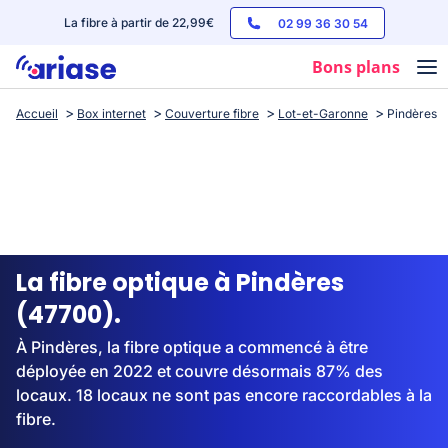
La fibre à partir de 22,99€
02 99 36 30 54
Bons plans
Accueil
Box internet
Couverture fibre
Lot-et-Garonne
Pindères
Box internet
Forfaits mobile
Téléphones
Streaming
La fibre optique à Pindères
(47700).
À Pindères, la fibre optique a commencé à être
déployée en 2022 et couvre désormais 87% des
locaux. 18 locaux ne sont pas encore raccordables à la
fibre.