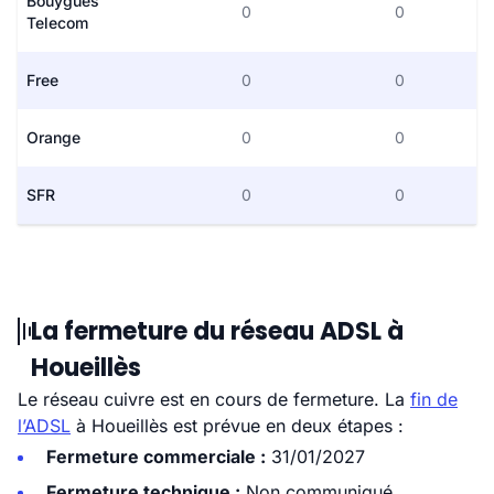
Bouygues
0
0
Telecom
Free
0
0
Orange
0
0
SFR
0
0
La fermeture du réseau ADSL à
Houeillès
Le réseau cuivre est en cours de fermeture. La
fin de
l’ADSL
à Houeillès est prévue en deux étapes :
Fermeture commerciale :
31/01/2027
Fermeture technique :
Non communiqué