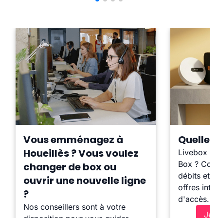
Vous emménagez à
Quelle b
Houeillès ? Vous voulez
Livebox ?
Box ? Comp
changer de box ou
débits et l
ouvrir une nouvelle ligne
offres inte
?
d'accès.
Nos conseillers sont à votre
Je 