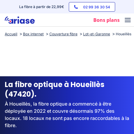
La fibre à partir de 22,99€
02 99 36 30 54
Bons plans
Accueil
Box internet
Couverture fibre
Lot-et-Garonne
Houeillès
Box internet
Forfaits mobile
Téléphones
Streaming
La fibre optique à Houeillès
(47420).
À Houeillès, la fibre optique a commencé à être
déployée en 2022 et couvre désormais 97% des
locaux. 18 locaux ne sont pas encore raccordables à la
fibre.