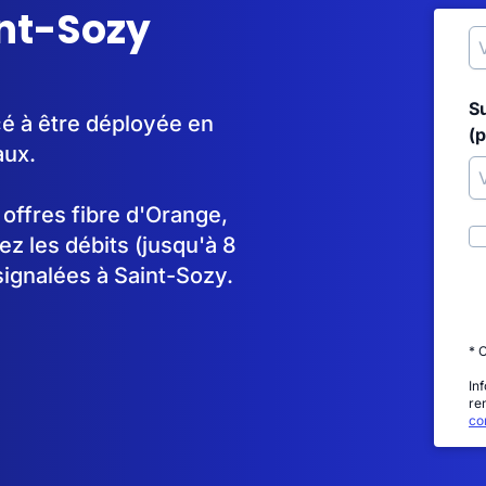
int-Sozy
S
cé à être déployée en
(p
aux.
s offres fibre d'Orange,
 les débits (jusqu'à 8
signalées à Saint-Sozy.
* 
In
re
con