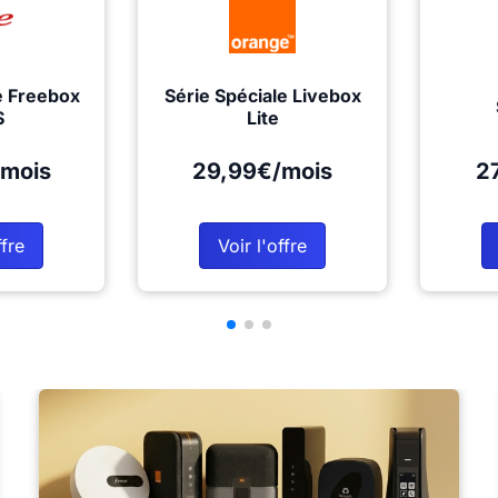
e Freebox
Série Spéciale Livebox
S
Lite
mois
29,99€/mois
2
ffre
Voir l'offre