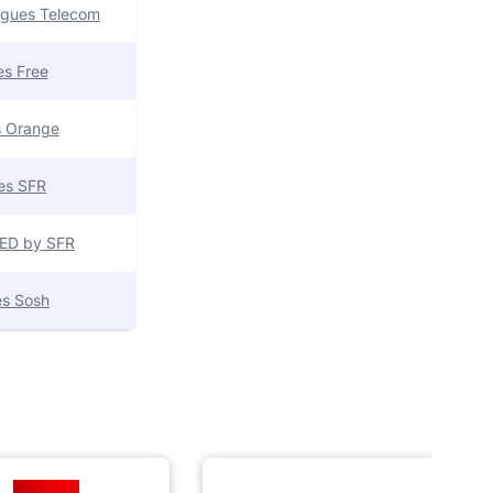
uygues Telecom
res Free
es Orange
res SFR
 RED by SFR
res Sosh