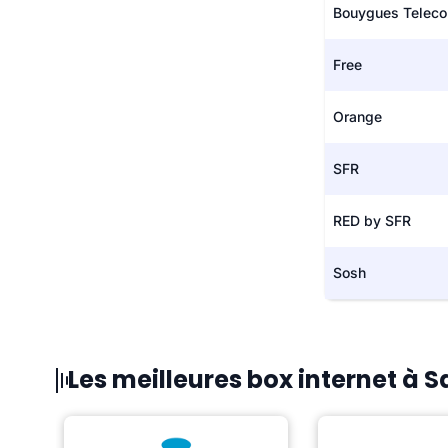
Bouygues Telec
Free
Orange
SFR
RED by SFR
Sosh
Les meilleures box internet à 