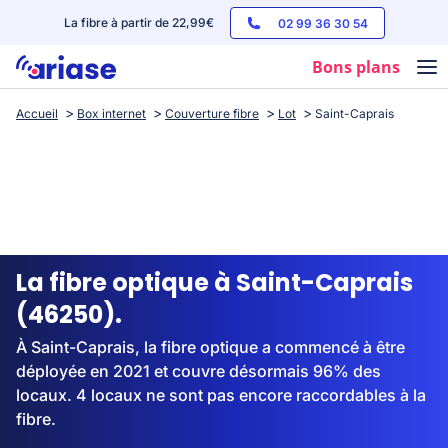
La fibre à partir de 22,99€
02 99 36 30 54
Bons plans
Accueil
Box internet
Couverture fibre
Lot
Saint-Caprais
Box internet
Forfaits mobile
Téléphones
Streaming
La fibre optique à Saint-Caprais
(46250).
À Saint-Caprais, la fibre optique a commencé à être
déployée en 2021 et couvre désormais 96% des
locaux. 4 locaux ne sont pas encore raccordables à la
fibre.