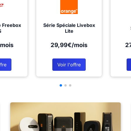
e Freebox
Série Spéciale Livebox
S
Lite
mois
29,99€/mois
2
ffre
Voir l'offre