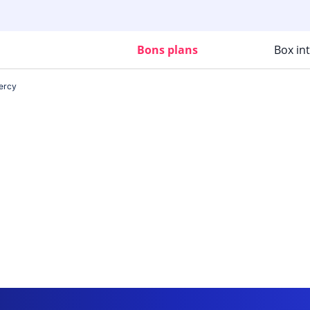
Bons plans
Box in
ercy