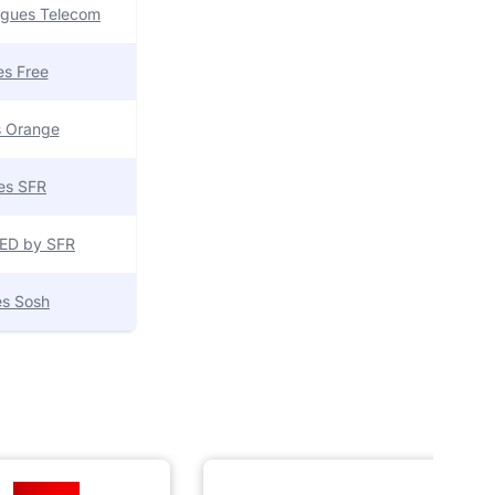
uygues Telecom
res Free
es Orange
res SFR
 RED by SFR
res Sosh