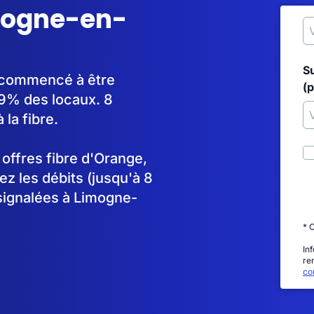
imogne-en-
S
a commencé à être
(p
9% des locaux. 8
la fibre.
s offres fibre d'Orange,
 les débits (jusqu'à 8
signalées à Limogne-
* 
In
re
con