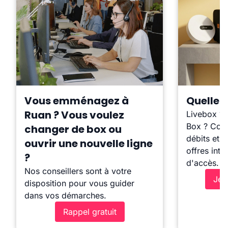
Vous emménagez à
Quelle b
Ruan ? Vous voulez
Livebox ?
Box ? Comp
changer de box ou
débits et l
ouvrir une nouvelle ligne
offres inte
?
d'accès.
Nos conseillers sont à votre
Je 
disposition pour vous guider
dans vos démarches.
Rappel gratuit