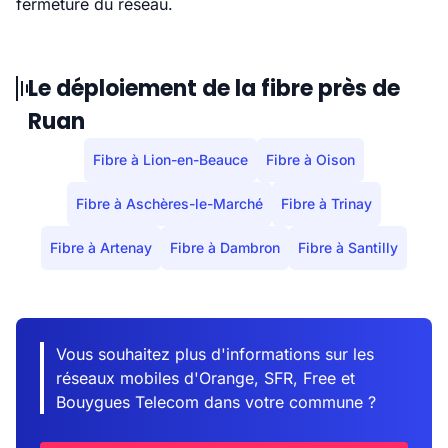
fermeture du réseau.
Le déploiement de la fibre près de
Ruan
Fibre à Lion-en-Beauce
Fibre à Oison
Fibre à Aschères-le-Marché
Fibre à Trinay
Fibre à Artenay
Fibre à Dambron
Fibre à Santilly
Vous souhaitez plus d'informations sur les
réseaux mobiles d'Orange, SFR, Free et
Bouygues Telecom dans votre commune ?