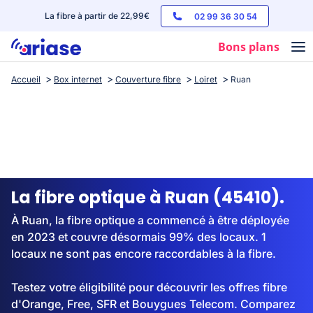
La fibre à partir de 22,99€
02 99 36 30 54
Bons plans
Accueil
Box internet
Couverture fibre
Loiret
Ruan
Box internet
Forfaits mobile
Téléphones
Streaming
La fibre optique à Ruan (45410).
À Ruan, la fibre optique a commencé à être déployée
en 2023 et couvre désormais 99% des locaux. 1
locaux ne sont pas encore raccordables à la fibre.
Testez votre éligibilité pour découvrir les offres fibre
d'Orange, Free, SFR et Bouygues Telecom. Comparez