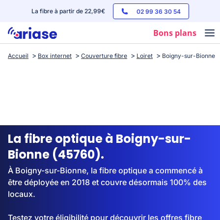
La fibre à partir de 22,99€
02 99 36 30 54
Bons plans
Accueil
Box internet
Couverture fibre
Loiret
Boigny-sur-Bionne
Box internet
Forfaits mobile
Téléphones
Streaming
La fibre optique à Boigny-sur-
Bionne (45760).
À Boigny-sur-Bionne, la fibre optique a commencé à
être déployée en 2018 et couvre désormais 100% des
locaux.
Testez votre éligibilité pour découvrir les offres fibre