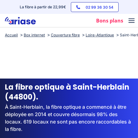
La fibre à partir de 22,99€
02 99 36 30 54
Bons plans
Accueil
Box internet
Couverture fibre
Loire-Atlantique
Saint-Her
Box internet
Forfaits mobile
Téléphones
Streaming
La fibre optique à Saint-Herblain
(44800).
À Saint-Herblain, la fibre optique a commencé à être
déployée en 2014 et couvre désormais 98% des
locaux. 619 locaux ne sont pas encore raccordables à
la fibre.