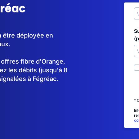
gréac
S
à être déployée en
(p
aux.
s offres fibre d'Orange,
 les débits (jusqu'à 8
signalées à Fégréac.
* 
In
re
con