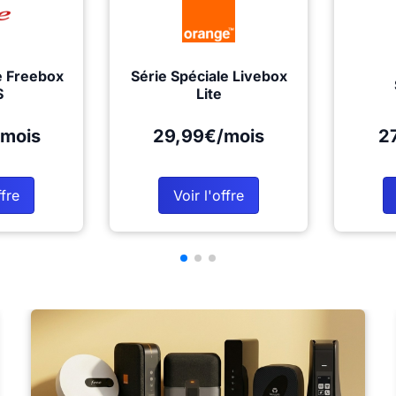
e Freebox
Série Spéciale Livebox
S
Lite
mois
29,99€/mois
2
ffre
Voir l'offre