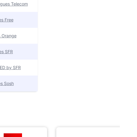
uygues Telecom
res Free
es Orange
res SFR
 RED by SFR
res Sosh