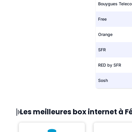
Bouygues Telec
Free
Orange
SFR
RED by SFR
Sosh
Les meilleures box internet à 