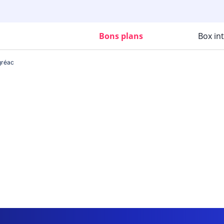
Bons plans
Box in
gréac