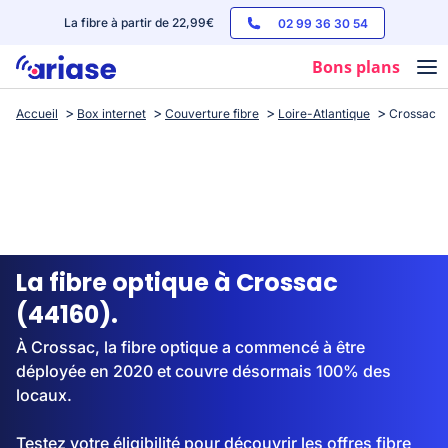
La fibre à partir de 22,99€
02 99 36 30 54
Bons plans
Accueil
Box internet
Couverture fibre
Loire-Atlantique
Crossac
Box internet
Forfaits mobile
Téléphones
Streaming
La fibre optique à Crossac
(44160).
À Crossac, la fibre optique a commencé à être
déployée en 2020 et couvre désormais 100% des
locaux.
Testez votre éligibilité pour découvrir les offres fibre