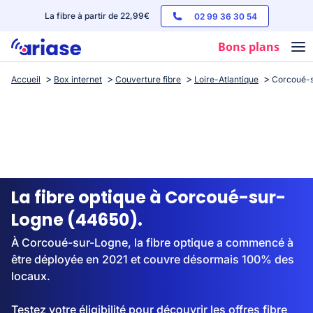
La fibre à partir de 22,99€
02 99 36 30 54
Bons plans
Accueil
Box internet
Couverture fibre
Loire-Atlantique
Corcoué-
Box internet
Forfaits mobile
Téléphones
Streaming
La fibre optique à Corcoué-sur-
Logne (44650).
À Corcoué-sur-Logne, la fibre optique a commencé à
être déployée en 2021 et couvre désormais 100% des
locaux.
Testez votre éligibilité pour découvrir les offres fibre