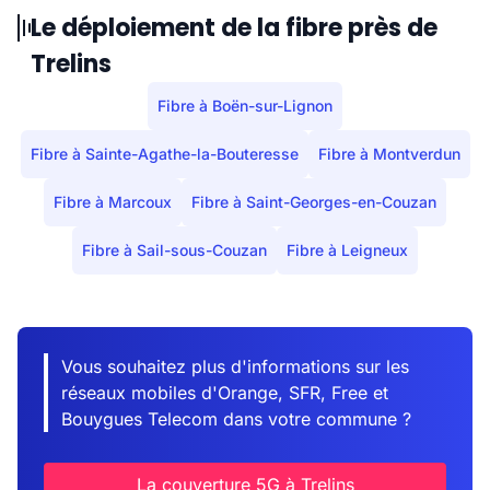
Le déploiement de la fibre près de
Trelins
Fibre à Boën-sur-Lignon
Fibre à Sainte-Agathe-la-Bouteresse
Fibre à Montverdun
Fibre à Marcoux
Fibre à Saint-Georges-en-Couzan
Fibre à Sail-sous-Couzan
Fibre à Leigneux
Vous souhaitez plus d'informations sur les
réseaux mobiles d'Orange, SFR, Free et
Bouygues Telecom dans votre commune ?
La couverture 5G à Trelins