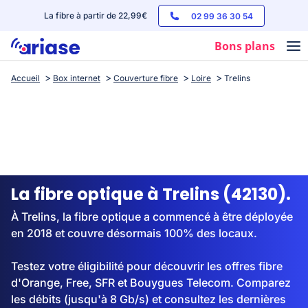
La fibre à partir de 22,99€
02 99 36 30 54
Bons plans
Accueil
Box internet
Couverture fibre
Loire
Trelins
Box internet
Forfaits mobile
Téléphones
Streaming
La fibre optique à Trelins (42130).
À Trelins, la fibre optique a commencé à être déployée
en 2018 et couvre désormais 100% des locaux.
Testez votre éligibilité pour découvrir les offres fibre
d'Orange, Free, SFR et Bouygues Telecom. Comparez
les débits (jusqu'à 8 Gb/s) et consultez les dernières