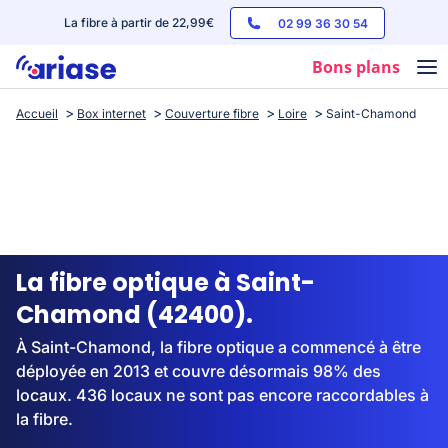
La fibre à partir de 22,99€
02 99 36 30 54
Bons plans
Accueil
Box internet
Couverture fibre
Loire
Saint-Chamond
Box internet
Forfaits mobile
Téléphones
Streaming
La fibre optique à Saint-
Chamond (42400).
À Saint-Chamond, la fibre optique a commencé à être
déployée en 2013 et couvre désormais 98% des
locaux. 436 locaux ne sont pas encore raccordables à
la fibre.