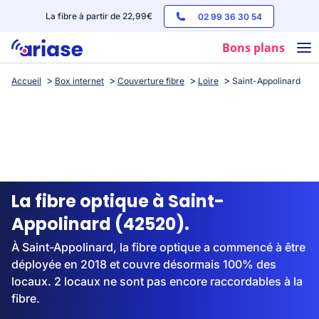
La fibre à partir de 22,99€
02 99 36 30 54
Bons plans
Accueil
Box internet
Couverture fibre
Loire
Saint-Appolinard
Box internet
Forfaits mobile
Téléphones
Streaming
La fibre optique à Saint-
Appolinard (42520).
À Saint-Appolinard, la fibre optique a commencé à être
déployée en 2018 et couvre désormais 100% des
locaux. 2 locaux ne sont pas encore raccordables à la
fibre.