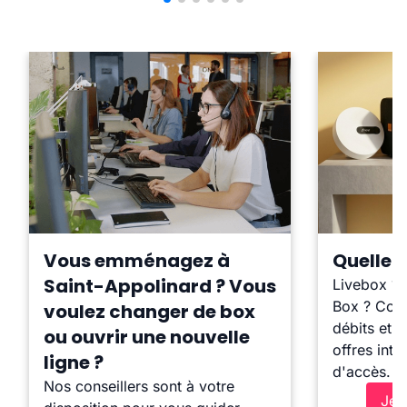
Vous emménagez à
Quelle b
Saint-Appolinard ? Vous
Livebox ?
Box ? Comp
voulez changer de box
débits et l
ou ouvrir une nouvelle
offres inte
ligne ?
d'accès.
Nos conseillers sont à votre
Je 