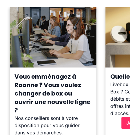
Vous emménagez à
Quelle b
Roanne ? Vous voulez
Livebox ?
Box ? Comp
changer de box ou
débits et l
ouvrir une nouvelle ligne
offres inte
?
d'accès.
Nos conseillers sont à votre
Je 
disposition pour vous guider
dans vos démarches.