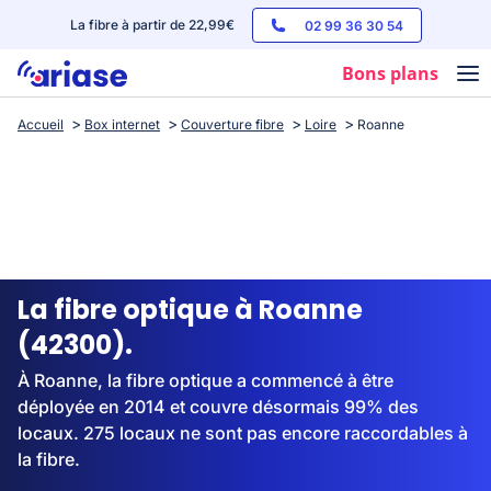
La fibre à partir de 22,99€
02 99 36 30 54
Bons plans
Accueil
Box internet
Couverture fibre
Loire
Roanne
Box internet
Forfaits mobile
Téléphones
Streaming
La fibre optique à Roanne
(42300).
À Roanne, la fibre optique a commencé à être
déployée en 2014 et couvre désormais 99% des
locaux. 275 locaux ne sont pas encore raccordables à
la fibre.