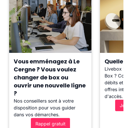
Vous emménagez à Le
Quelle b
Cergne ? Vous voulez
Livebox ?
Box ? Comp
changer de box ou
débits et l
ouvrir une nouvelle ligne
offres inte
?
d'accès.
Nos conseillers sont à votre
Je 
disposition pour vous guider
dans vos démarches.
Rappel gratuit