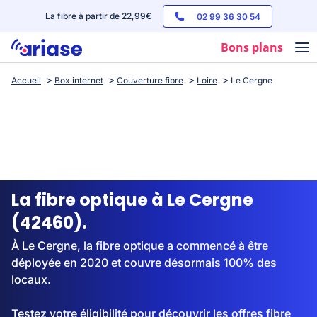
La fibre à partir de 22,99€
02 99 36 30 54
Bons plans
Accueil
Box internet
Couverture fibre
Loire
Le Cergne
Box internet
Forfaits mobile
Téléphones
Streaming
La fibre optique à Le Cergne
(42460).
À Le Cergne, la fibre optique a commencé à être
déployée en 2020 et couvre désormais 100% des
locaux.
Testez votre éligibilité pour découvrir les offres fibre