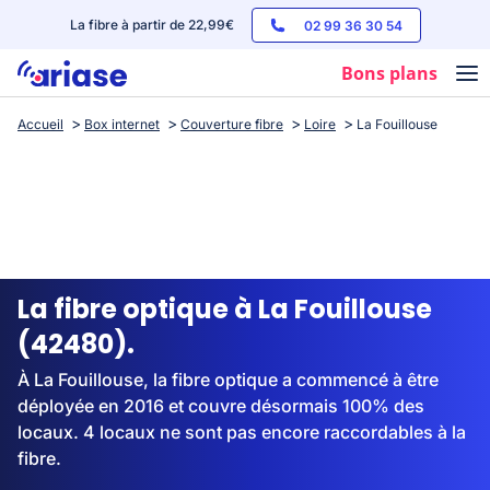
La fibre à partir de 22,99€
02 99 36 30 54
Bons plans
Accueil
Box internet
Couverture fibre
Loire
La Fouillouse
Box internet
Forfaits mobile
Téléphones
Streaming
La fibre optique à La Fouillouse
(42480).
À La Fouillouse, la fibre optique a commencé à être
déployée en 2016 et couvre désormais 100% des
locaux. 4 locaux ne sont pas encore raccordables à la
fibre.