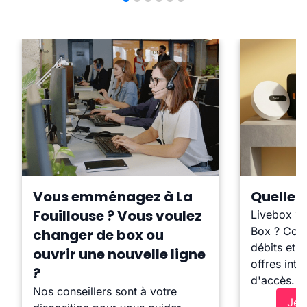
Vous emménagez à La
Quelle b
Fouillouse ? Vous voulez
Livebox ?
Box ? Comp
changer de box ou
débits et l
ouvrir une nouvelle ligne
offres inte
?
d'accès.
Nos conseillers sont à votre
Je 