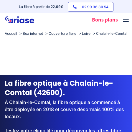
La fibre à partir de 22,99€
02 99 36 30 54
Bons plans
Accueil
Box internet
Couverture fibre
Loire
Chalain-le-Comtal
Box internet
Forfaits mobile
Téléphones
Streaming
La fibre optique à Chalain-le-
Comtal (42600).
À Chalain-le-Comtal, la fibre optique a commencé à
être déployée en 2018 et couvre désormais 100% des
locaux.
Testez votre éligibilité pour découvrir les offres fibre