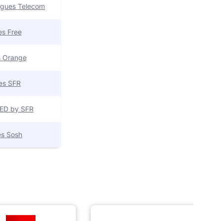
uygues Telecom
res Free
es Orange
res SFR
 RED by SFR
res Sosh