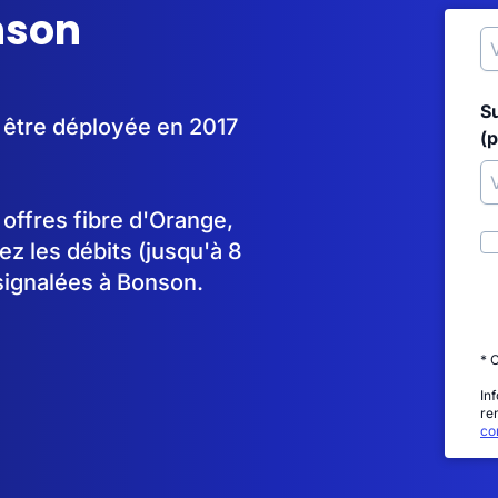
nson
S
 être déployée en 2017
(p
s offres fibre d'Orange,
 les débits (jusqu'à 8
signalées à Bonson.
* 
In
re
con