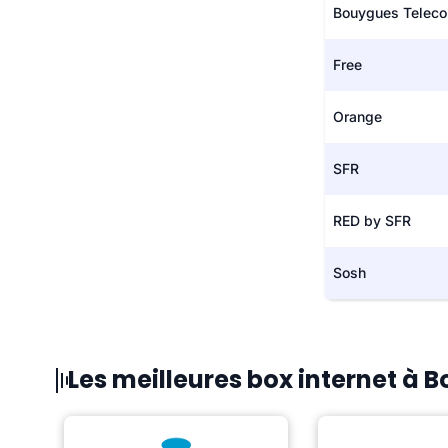
Bouygues Telec
Free
Orange
SFR
RED by SFR
Sosh
Les meilleures box internet à 