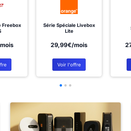
e Freebox
Série Spéciale Livebox
S
Lite
mois
29,99€/mois
2
ffre
Voir l'offre