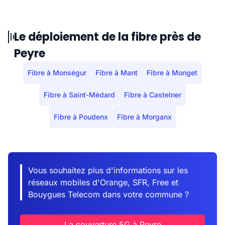
Le déploiement de la fibre près de
Peyre
Fibre à Monségur
Fibre à Mant
Fibre à Monget
Fibre à Saint-Médard
Fibre à Castelner
Fibre à Poudenx
Fibre à Morganx
Vous souhaitez plus d'informations sur les
réseaux mobiles d'Orange, SFR, Free et
Bouygues Telecom dans votre commune ?
La couverture 5G à Peyre