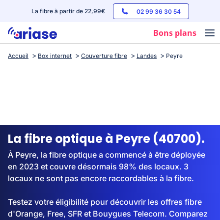
La fibre à partir de 22,99€
02 99 36 30 54
Bons plans
Accueil
Box internet
Couverture fibre
Landes
Peyre
Box internet
Forfaits mobile
Téléphones
Streaming
La fibre optique à Peyre (40700).
À Peyre, la fibre optique a commencé à être déployée
en 2023 et couvre désormais 98% des locaux. 3
locaux ne sont pas encore raccordables à la fibre.
Testez votre éligibilité pour découvrir les offres fibre
d'Orange, Free, SFR et Bouygues Telecom. Comparez