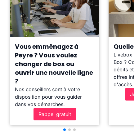
Vous emménagez à
Quelle b
Peyre ? Vous voulez
Livebox ?
Box ? Comp
changer de box ou
débits et l
ouvrir une nouvelle ligne
offres inte
?
d'accès.
Nos conseillers sont à votre
Je 
disposition pour vous guider
dans vos démarches.
Rappel gratuit