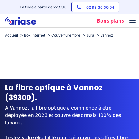
La fibre à partir de 22,99€
02 99 36 30 54
Bons plans
Accueil
Box internet
Couverture fibre
Jura
Vannoz
Box internet
Forfaits mobile
Téléphones
Streaming
La fibre optique à Vannoz
(39300).
À Vannoz, la fibre optique a commencé à être
déployée en 2023 et couvre désormais 100% des
locaux.
Testez votre éligibilité pour découvrir les offres fibre