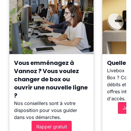
Vous emménagez à
Quelle b
Vannoz ? Vous voulez
Livebox ?
Box ? Comp
changer de box ou
débits et l
ouvrir une nouvelle ligne
offres inte
?
d'accès.
Nos conseillers sont à votre
Je 
disposition pour vous guider
dans vos démarches.
Rappel gratuit