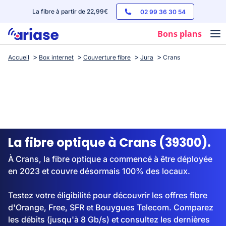
La fibre à partir de 22,99€
02 99 36 30 54
Bons plans
Accueil
Box internet
Couverture fibre
Jura
Crans
Box internet
Forfaits mobile
Téléphones
Streaming
La fibre optique à Crans (39300).
À Crans, la fibre optique a commencé à être déployée
en 2023 et couvre désormais 100% des locaux.
Testez votre éligibilité pour découvrir les offres fibre
d'Orange, Free, SFR et Bouygues Telecom. Comparez
les débits (jusqu'à 8 Gb/s) et consultez les dernières