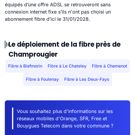
équipés d’une offre ADSL se retrouveront sans
connexion internet fixe s’ils n'ont pas choisi un
abonnement fibre d’ici le 31/01/2028.
Le déploiement de la fibre près de
Champrougier
Fibre à Biefmorin
Fibre à Le Chateley
Fibre à Chemenot
Fibre à Foulenay
Fibre à Les Deux-Fays
Vous souhaitez plus d'informations sur les
réseaux mobiles d'Orange, SFR, Free et
Bouygues Telecom dans votre commune ?