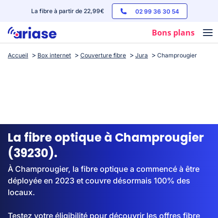
La fibre à partir de 22,99€
02 99 36 30 54
Bons plans
Accueil
Box internet
Couverture fibre
Jura
Champrougier
Box internet
Forfaits mobile
Téléphones
Streaming
La fibre optique à Champrougier
(39230).
À Champrougier, la fibre optique a commencé à être
déployée en 2023 et couvre désormais 100% des
locaux.
Testez votre éligibilité pour découvrir les offres fibre