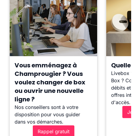
Vous emménagez à
Quelle b
Champrougier ? Vous
Livebox ?
Box ? Comp
voulez changer de box
débits et l
ou ouvrir une nouvelle
offres inte
ligne ?
d'accès.
Nos conseillers sont à votre
Je 
disposition pour vous guider
dans vos démarches.
Rappel gratuit