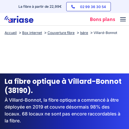
La fibre à partir de 22,99€
02 99 36 30 54
Bons plans
Accueil
Box internet
Couverture fibre
Isère
Villard-Bonnot
Box internet
Forfaits mobile
Téléphones
Streaming
La fibre optique à Villard-Bonnot
(38190).
À Villard-Bonnot, la fibre optique a commencé à être
déployée en 2019 et couvre désormais 98% des
locaux. 68 locaux ne sont pas encore raccordables à
la fibre.