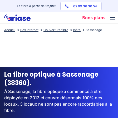
La fibre à partir de 22,99€
02 99 36 30 54
Bons plans
Accueil
Box internet
Couverture fibre
Isère
Sassenage
Box internet
Forfaits mobile
Téléphones
Streaming
La fibre optique à Sassenage
(38360).
À Sassenage, la fibre optique a commencé à être
déployée en 2013 et couvre désormais 100% des
locaux. 3 locaux ne sont pas encore raccordables à la
fibre.