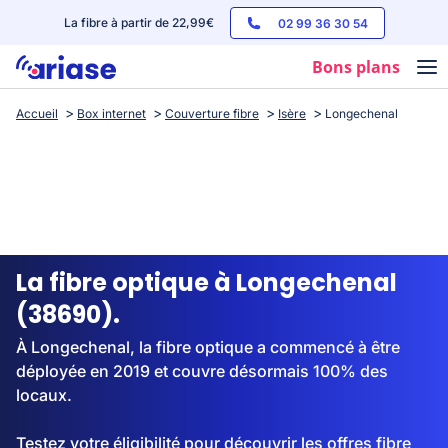
La fibre à partir de 22,99€
02 99 36 30 54
Bons plans
Accueil
Box internet
Couverture fibre
Isère
Longechenal
Box internet
Forfaits mobile
Téléphones
Streaming
La fibre optique à Longechenal
(38690).
À Longechenal, la fibre optique a commencé à être
déployée en 2019 et couvre désormais 100% des
locaux.
Testez votre éligibilité pour découvrir les offres fibre