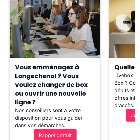
Vous emménagez à
Quelle b
Longechenal ? Vous
Livebox ?
Box ? Comp
voulez changer de box
débits et l
ou ouvrir une nouvelle
offres inte
ligne ?
d'accès.
Nos conseillers sont à votre
Je 
disposition pour vous guider
dans vos démarches.
Rappel gratuit