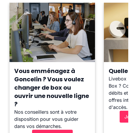
Vous emménagez à
Quelle b
Goncelin ? Vous voulez
Livebox ?
Box ? Comp
changer de box ou
débits et l
ouvrir une nouvelle ligne
offres inte
?
d'accès.
Nos conseillers sont à votre
Je 
disposition pour vous guider
dans vos démarches.