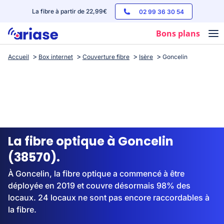
La fibre à partir de 22,99€
02 99 36 30 54
Bons plans
Accueil
Box internet
Couverture fibre
Isère
Goncelin
Box internet
Forfaits mobile
Téléphones
Streaming
La fibre optique à Goncelin
(38570).
À Goncelin, la fibre optique a commencé à être
déployée en 2019 et couvre désormais 98% des
locaux. 24 locaux ne sont pas encore raccordables à
la fibre.