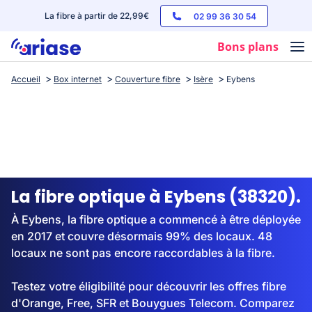
La fibre à partir de 22,99€
02 99 36 30 54
Bons plans
Accueil
Box internet
Couverture fibre
Isère
Eybens
Box internet
Forfaits mobile
Téléphones
Streaming
La fibre optique à Eybens (38320).
À Eybens, la fibre optique a commencé à être déployée
en 2017 et couvre désormais 99% des locaux. 48
locaux ne sont pas encore raccordables à la fibre.
Testez votre éligibilité pour découvrir les offres fibre
d'Orange, Free, SFR et Bouygues Telecom. Comparez