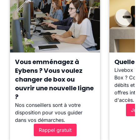
Vous emménagez à
Quelle b
Eybens ? Vous voulez
Livebox ?
Box ? Comp
changer de box ou
débits et l
ouvrir une nouvelle ligne
offres inte
?
d'accès.
Nos conseillers sont à votre
Je 
disposition pour vous guider
dans vos démarches.
Rappel gratuit