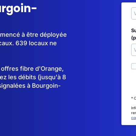
urgoin-
S
ommencé à être déployée
(p
caux. 639 locaux ne
s offres fibre d'Orange,
 les débits (jusqu'à 8
signalées à Bourgoin-
* 
In
re
con