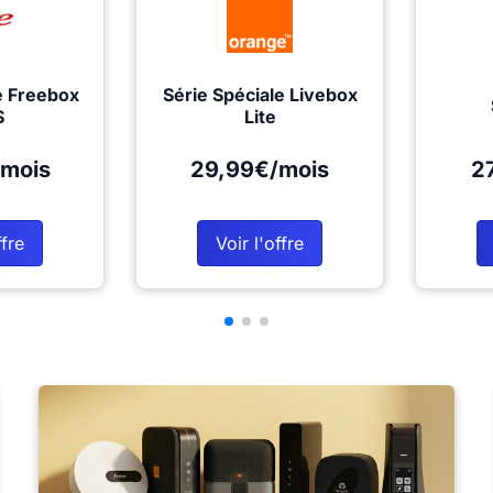
e Freebox
Série Spéciale Livebox
S
Lite
mois
29,99€/mois
2
ffre
Voir l'offre