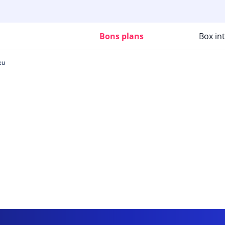
Bons plans
Box in
eu