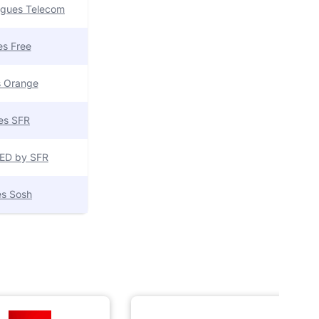
uygues Telecom
res Free
es Orange
res SFR
 RED by SFR
res Sosh