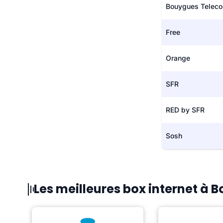
Bouygues Telec
Free
Orange
SFR
RED by SFR
Sosh
Les meilleures box internet à 