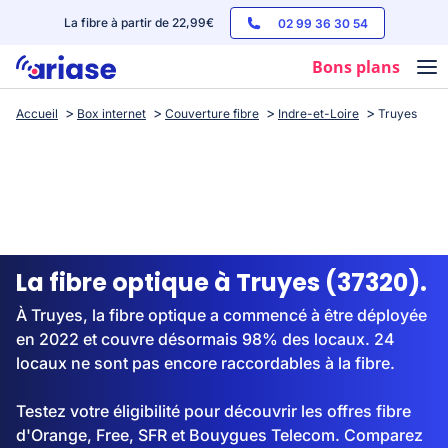
La fibre à partir de 22,99€
02 99 36 30 54
Bons plans
Accueil
Box internet
Couverture fibre
Indre-et-Loire
Truyes
Box internet
Forfaits mobile
Téléphones
Streaming
La fibre optique à Truyes (37320).
À Truyes, la fibre optique a commencé à être déployée
en 2022 et couvre désormais 98% des locaux. 24
locaux ne sont pas encore raccordables à la fibre.
Testez votre éligibilité pour découvrir les offres fibre
d'Orange, Free, SFR et Bouygues Telecom. Comparez