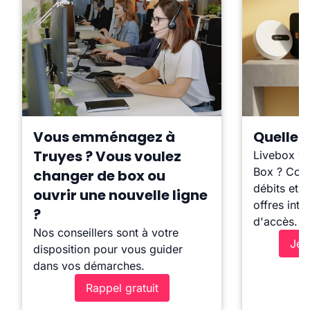
Vous emménagez à
Quelle b
Truyes ? Vous voulez
Livebox ?
Box ? Comp
changer de box ou
débits et l
ouvrir une nouvelle ligne
offres inte
?
d'accès.
Nos conseillers sont à votre
Je 
disposition pour vous guider
dans vos démarches.
Rappel gratuit