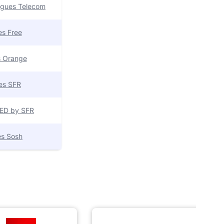
uygues Telecom
res Free
es Orange
res SFR
 RED by SFR
res Sosh