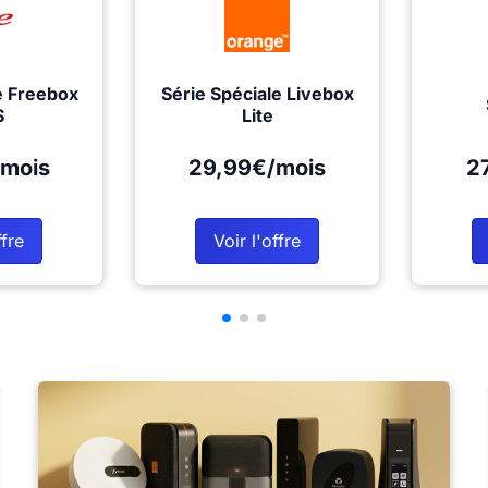
e Freebox
Série Spéciale Livebox
S
Lite
mois
29,99€/mois
2
ffre
Voir l'offre