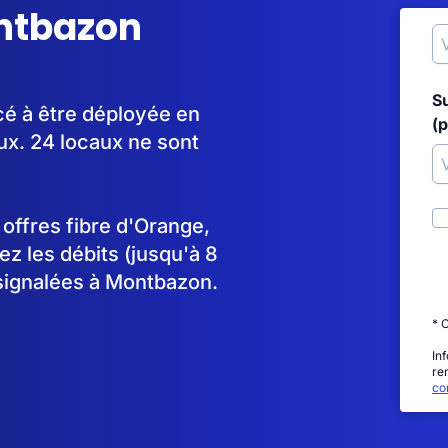
ontbazon
S
é à être déployée en
(p
x. 24 locaux ne sont
s offres fibre d'Orange,
 les débits (jusqu'à 8
 signalées à Montbazon.
* 
In
re
con