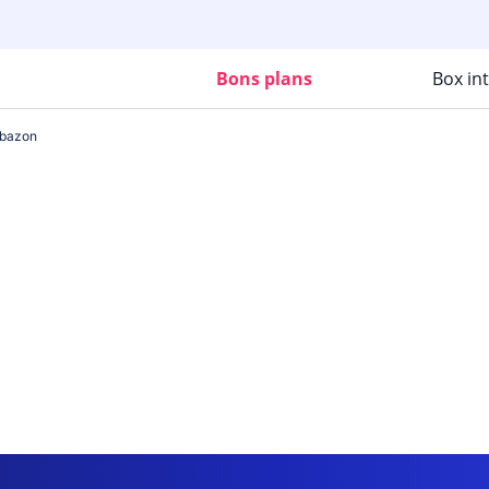
Bons plans
Box in
bazon