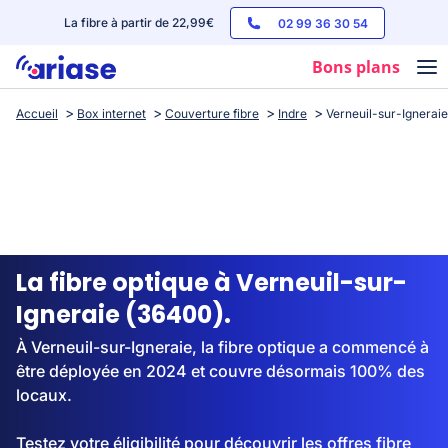
La fibre à partir de 22,99€
02 99 36 30 54
Bons plans
Accueil
Box internet
Couverture fibre
Indre
Verneuil-sur-Igneraie
Box internet
Forfaits mobile
Téléphones
Streaming
La fibre optique à Verneuil-sur-
Igneraie (36400).
À Verneuil-sur-Igneraie, la fibre optique a commencé à
être déployée en 2024 et couvre désormais 100% des
locaux.
Testez votre éligibilité pour découvrir les offres fibre