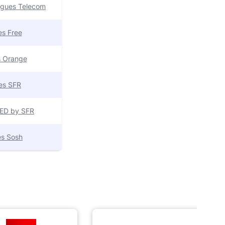
uygues Telecom
res Free
es Orange
res SFR
 RED by SFR
res Sosh