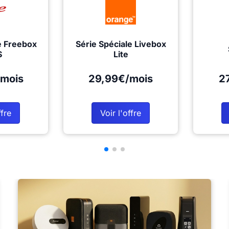
e Freebox
Série Spéciale Livebox
S
Lite
mois
29,99€/mois
2
ffre
Voir l'offre