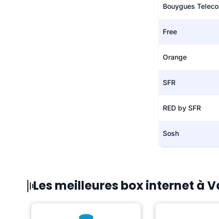
Bouygues Telec
Free
Orange
SFR
RED by SFR
Sosh
Les meilleures box internet à 