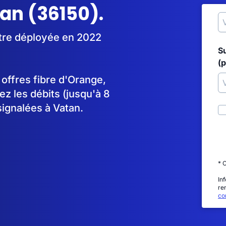
tan (36150).
être déployée en 2022
S
(p
s offres fibre d'Orange,
 les débits (jusqu'à 8
signalées à Vatan.
* 
In
re
con