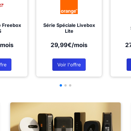
e Freebox
Série Spéciale Livebox
S
Lite
mois
29,99€/mois
2
ffre
Voir l'offre