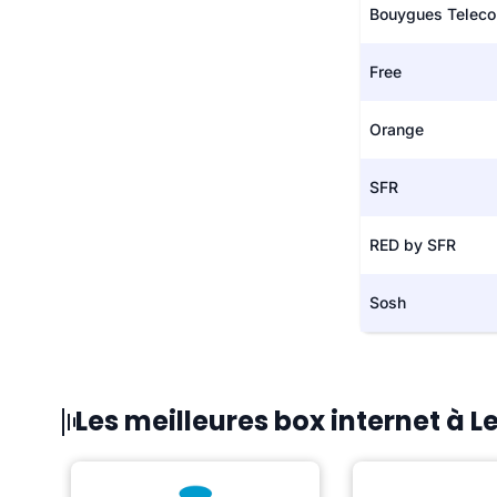
Bouygues Telec
Free
Orange
SFR
RED by SFR
Sosh
Les meilleures box internet à 