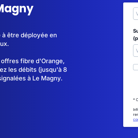
 Magny
S
 à être déployée en
(p
ux.
s offres fibre d'Orange,
 les débits (jusqu'à 8
signalées à Le Magny.
* 
In
re
con