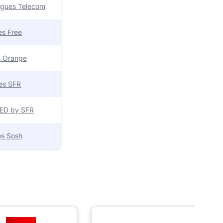
uygues Telecom
res Free
es Orange
res SFR
 RED by SFR
res Sosh