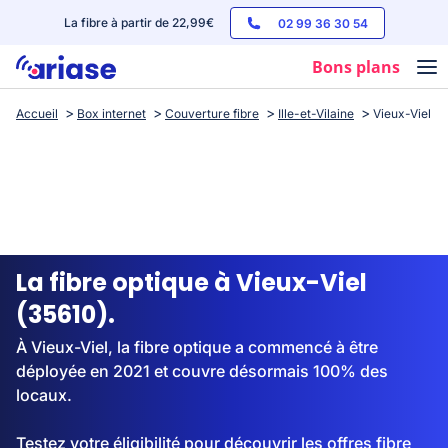
La fibre à partir de 22,99€
02 99 36 30 54
Bons plans
Accueil
Box internet
Couverture fibre
Ille-et-Vilaine
Vieux-Viel
Box internet
Forfaits mobile
Téléphones
Streaming
La fibre optique à Vieux-Viel
(35610).
À Vieux-Viel, la fibre optique a commencé à être
déployée en 2021 et couvre désormais 100% des
locaux.
Testez votre éligibilité pour découvrir les offres fibre