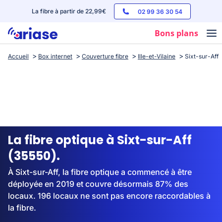
La fibre à partir de 22,99€
02 99 36 30 54
Bons plans
Accueil
Box internet
Couverture fibre
Ille-et-Vilaine
Sixt-sur-Aff
Box internet
Forfaits mobile
Téléphones
Streaming
La fibre optique à Sixt-sur-Aff
(35550).
À Sixt-sur-Aff, la fibre optique a commencé à être
déployée en 2019 et couvre désormais 87% des
locaux. 196 locaux ne sont pas encore raccordables à
la fibre.