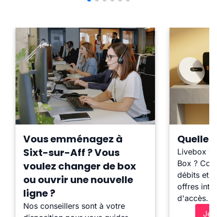
Vous emménagez à
Quelle b
Sixt-sur-Aff ? Vous
Livebox ?
Box ? Comp
voulez changer de box
débits et l
ou ouvrir une nouvelle
offres inte
ligne ?
d'accès.
Nos conseillers sont à votre
Je 