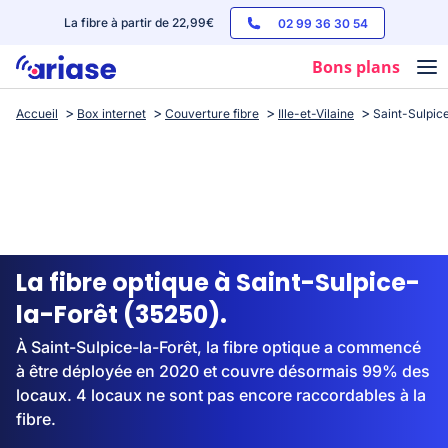
La fibre à partir de 22,99€
02 99 36 30 54
Bons plans
Accueil
Box internet
Couverture fibre
Ille-et-Vilaine
Saint-Sulpic
Box internet
Forfaits mobile
Téléphones
Streaming
La fibre optique à Saint-Sulpice-
la-Forêt (35250).
À Saint-Sulpice-la-Forêt, la fibre optique a commencé
à être déployée en 2020 et couvre désormais 99% des
locaux. 4 locaux ne sont pas encore raccordables à la
fibre.