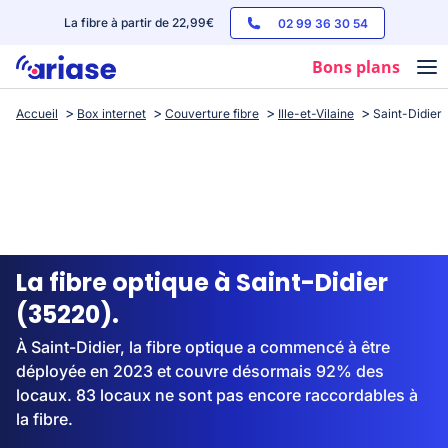
La fibre à partir de 22,99€
02 99 36 30 54
Bons plans
Accueil
Box internet
Couverture fibre
Ille-et-Vilaine
Saint-Didier
Box internet
Forfaits mobile
Téléphones
Streaming
La fibre optique à Saint-Didier
(35220).
À Saint-Didier, la fibre optique a commencé à être
déployée en 2023 et couvre désormais 92% des
locaux. 83 locaux ne sont pas encore raccordables à
la fibre.