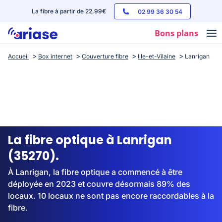
La fibre à partir de 22,99€
02 99 36 30 54
Bons plans
Accueil
Box internet
Couverture fibre
Ille-et-Vilaine
Lanrigan
Box internet
Forfaits mobile
Téléphones
Streaming
La fibre optique à Lanrigan
(35270).
À Lanrigan, la fibre optique a commencé à être
déployée en 2023 et couvre désormais 89% des
locaux. 10 locaux ne sont pas encore raccordables à la
fibre.