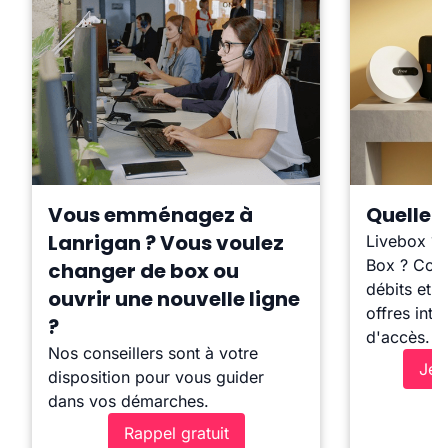
Vous emménagez à
Quelle b
Lanrigan ? Vous voulez
Livebox ?
Box ? Comp
changer de box ou
débits et l
ouvrir une nouvelle ligne
offres inte
?
d'accès.
Nos conseillers sont à votre
Je 
disposition pour vous guider
dans vos démarches.
Rappel gratuit