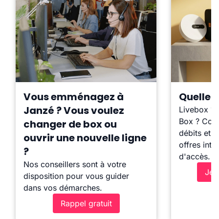
Vous emménagez à
Quelle b
Janzé ? Vous voulez
Livebox ?
Box ? Comp
changer de box ou
débits et l
ouvrir une nouvelle ligne
offres inte
?
d'accès.
Nos conseillers sont à votre
Je 
disposition pour vous guider
dans vos démarches.
Rappel gratuit