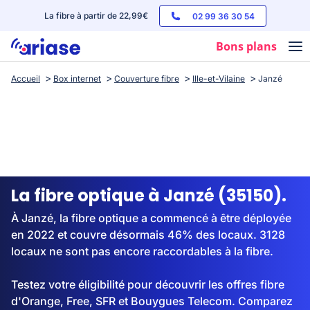
La fibre à partir de 22,99€
02 99 36 30 54
Bons plans
Accueil
Box internet
Couverture fibre
Ille-et-Vilaine
Janzé
Box internet
Forfaits mobile
Téléphones
Streaming
La fibre optique à Janzé (35150).
À Janzé, la fibre optique a commencé à être déployée
en 2022 et couvre désormais 46% des locaux. 3128
locaux ne sont pas encore raccordables à la fibre.
Testez votre éligibilité pour découvrir les offres fibre
d'Orange, Free, SFR et Bouygues Telecom. Comparez