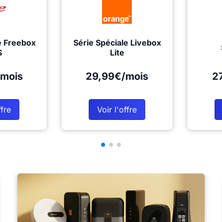
e Freebox
Série Spéciale Livebox
S
Lite
mois
29,99€/mois
2
ffre
Voir l'offre