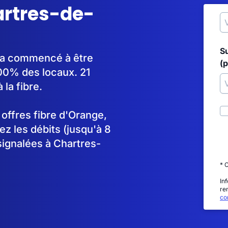
artres-de-
S
e a commencé à être
(p
00% des locaux. 21
la fibre.
s offres fibre d'Orange,
 les débits (jusqu'à 8
signalées à Chartres-
* 
In
re
con