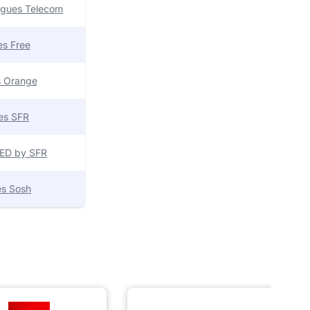
uygues Telecom
res Free
es Orange
res SFR
 RED by SFR
res Sosh